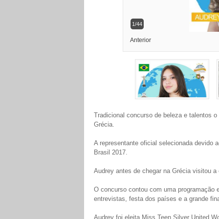
1/44
Anterior
Tradicional concurso de beleza e talentos o
Grécia.
A representante oficial selecionada devido 
Brasil 2017.
Audrey antes de chegar na Grécia visitou a
O concurso contou com uma programação ent
entrevistas, festa dos países e a grande fina
Audrey foi eleita Miss Teen Silver United W